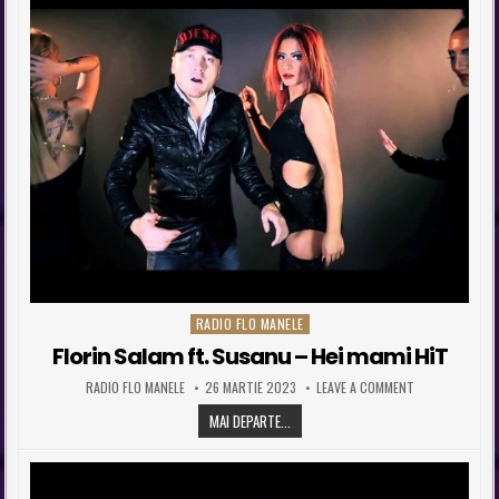
RADIO FLO MANELE
Posted in
Florin Salam ft. Susanu – Hei mami HiT
AUTHOR:
PUBLISHED DATE:
ON FLORIN SALA
RADIO FLO MANELE
26 MARTIE 2023
LEAVE A COMMENT
FLORIN SALAM FT. SUSANU – HEI MAMI
MAI DEPARTE...