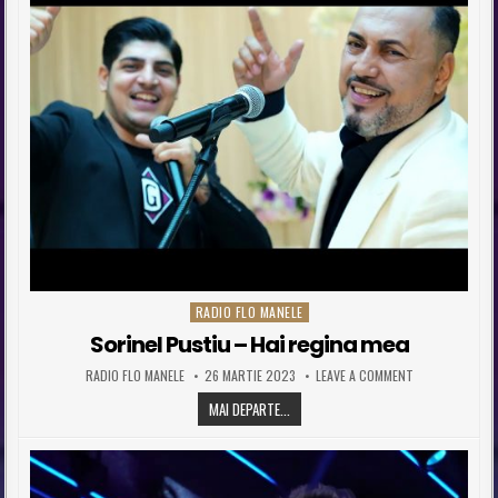
RADIO FLO MANELE
Posted in
Sorinel Pustiu – Hai regina mea
AUTHOR:
PUBLISHED DATE:
ON SORINEL PUS
RADIO FLO MANELE
26 MARTIE 2023
LEAVE A COMMENT
SORINEL PUSTIU – HAI REGINA MEA
MAI DEPARTE...