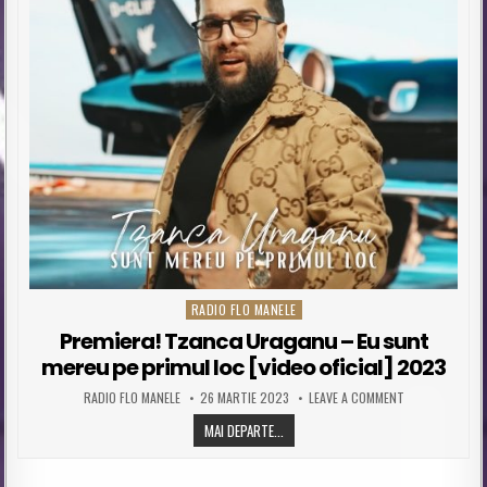
RADIO FLO MANELE
Posted in
Premiera! Tzanca Uraganu – Eu sunt
mereu pe primul loc [video oficial] 2023
AUTHOR:
PUBLISHED DATE:
ON PREMIERA! 
RADIO FLO MANELE
26 MARTIE 2023
LEAVE A COMMENT
PREMIERA! TZANCA URAGANU – EU SUN
MAI DEPARTE...