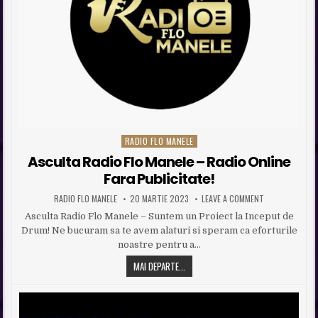
RADIO FLO MANELE
Posted in
Asculta Radio Flo Manele – Radio Online
Fara Publicitate!
AUTHOR:
PUBLISHED DATE:
ON ASCULTA RAD
RADIO FLO MANELE
20 MARTIE 2023
LEAVE A COMMENT
Asculta Radio Flo Manele – Suntem un Proiect la Inceput de
Drum! Ne bucuram sa te avem alaturi si speram ca eforturile
noastre pentru a…
ASCULTA RADIO FLO MANELE – RADIO O
MAI DEPARTE...