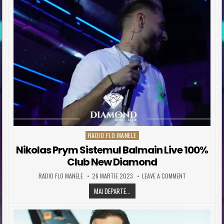
RADIO FLO MANELE
Posted in
Nikolas Prym Sistemul Balmain Live 100%
Club New Diamond
AUTHOR:
PUBLISHED DATE:
ON NIKOLAS PR
RADIO FLO MANELE
26 MARTIE 2023
LEAVE A COMMENT
NIKOLAS PRYM SISTEMUL BALMAIN L
MAI DEPARTE...