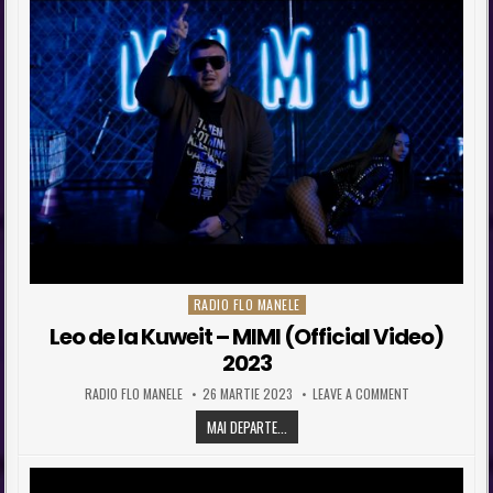
RADIO FLO MANELE
Posted in
Leo de la Kuweit – MIMI (Official Video)
2023
AUTHOR:
PUBLISHED DATE:
ON LEO DE LA K
RADIO FLO MANELE
26 MARTIE 2023
LEAVE A COMMENT
LEO DE LA KUWEIT – MIMI (OFFICIAL V
MAI DEPARTE...